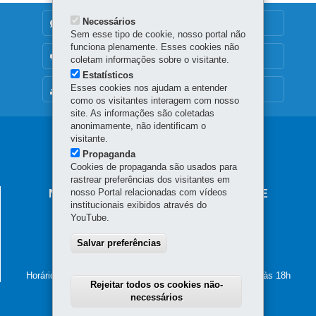
Necessários
DENUNCIE CORRUPÇÃO
Sem esse tipo de cookie, nosso portal não
funciona plenamente. Esses cookies não
OUVIDORIA
coletam informações sobre o visitante.
Estatísticos
Esses cookies nos ajudam a entender
MAPA DO SITE
como os visitantes interagem com nosso
site. As informações são coletadas
anonimamente, não identificam o
Navegação
visitante.
Propaganda
principal
Cookies de propaganda são usados para
rastrear preferências dos visitantes em
nosso Portal relacionadas com vídeos
NÚCLEO REGIONAL DE EDUCAÇÃO DE
institucionais exibidos através do
LARANJEIRAS DO SUL
YouTube.
Rua Sete de Setembro, 2720 - Centro
85.301-070
Salvar preferências
-
Laranjeiras do Sul
-
PR
MAPA
(42) 3635-8900
Horário de atendimento: de segunda a sexta-feira, das 8h às 18h
Rejeitar todos os cookies não-
necessários