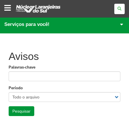
NÚCLEO
REGIONAL
DE
EDUCAÇÃO
DE
Serviços para você!
LARANJEIRAS
DO
SUL
Avisos
Palavras-chave
Período
Pesquisar