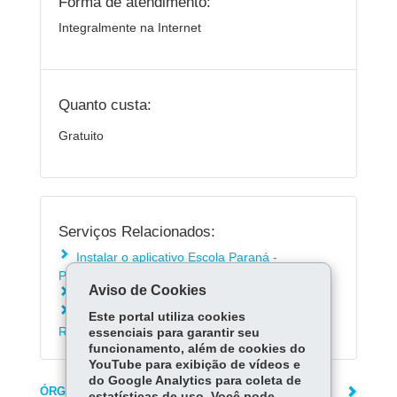
Forma de atendimento:
Integralmente na Internet
Quanto custa:
Gratuito
Serviços Relacionados:
Instalar o aplicativo Escola Paraná -
Professores
Aviso de Cookies
Solicitar manutenção aos Sistemas da SEED
Consultar contracheque e Informe de
Este portal utiliza cookies
Rendimentos do funcionalismo estadual
essenciais para garantir seu
funcionamento, além de cookies do
YouTube para exibição de vídeos e
do Google Analytics para coleta de
ÓRGÃO RESPONSÁVEL
estatísticas de uso. Você pode