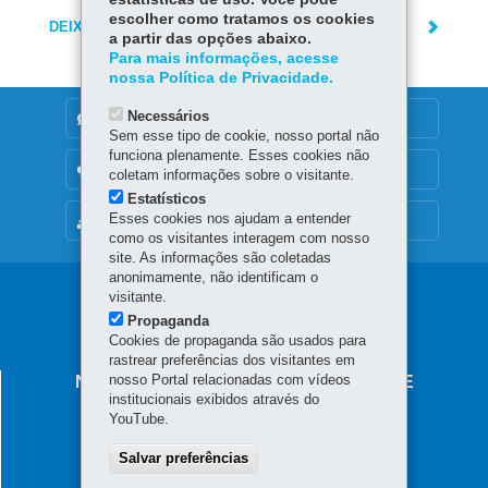
escolher como tratamos os cookies
DEIXE SUA OPINIÃO
a partir das opções abaixo.
Para mais informações, acesse
nossa Política de Privacidade.
Necessários
DENUNCIE CORRUPÇÃO
Sem esse tipo de cookie, nosso portal não
funciona plenamente. Esses cookies não
OUVIDORIA
coletam informações sobre o visitante.
Estatísticos
Esses cookies nos ajudam a entender
MAPA DO SITE
como os visitantes interagem com nosso
site. As informações são coletadas
anonimamente, não identificam o
Navegação
visitante.
Propaganda
principal
Cookies de propaganda são usados para
rastrear preferências dos visitantes em
nosso Portal relacionadas com vídeos
NÚCLEO REGIONAL DE EDUCAÇÃO DE
institucionais exibidos através do
LARANJEIRAS DO SUL
YouTube.
Rua Sete de Setembro, 2720 - Centro
85.301-070
Salvar preferências
-
Laranjeiras do Sul
-
PR
MAPA
(42) 3635-8900