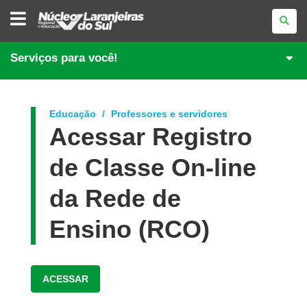
NÚCLEO
REGIONAL
DE
EDUCAÇÃO
DE
Serviços para você!
LARANJEIRAS
DO
SUL
Educação
Professores e servidores
Acessar Registro
de Classe On-line
da Rede de
Ensino (RCO)
ACESSAR