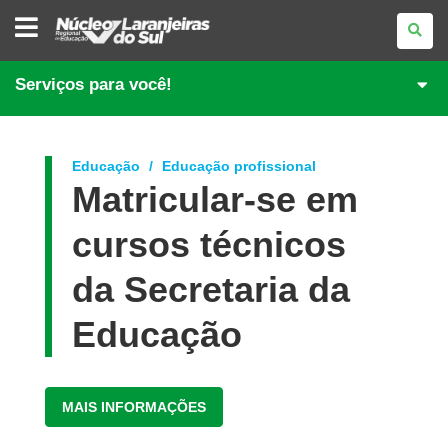
NÚCLEO
REGIONAL
DE
EDUCAÇÃO
DE
Serviços para você!
LARANJEIRAS
DO
SUL
Educação
Educação profissional
Matricular-se em
cursos técnicos
da Secretaria da
Educação
MAIS INFORMAÇÕES