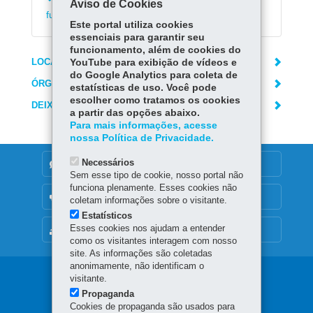
Emitir declaração de matrícula no ensino
Aviso de Cookies
fundamental e médio
Este portal utiliza cookies
essenciais para garantir seu
funcionamento, além de cookies do
LOCAIS DE ATENDIMENTO
YouTube para exibição de vídeos e
do Google Analytics para coleta de
ÓRGÃO RESPONSÁVEL
estatísticas de uso. Você pode
escolher como tratamos os cookies
DEIXE SUA OPINIÃO
a partir das opções abaixo.
Para mais informações, acesse
nossa Política de Privacidade.
Necessários
DENUNCIE CORRUPÇÃO
Sem esse tipo de cookie, nosso portal não
funciona plenamente. Esses cookies não
OUVIDORIA
coletam informações sobre o visitante.
Estatísticos
Esses cookies nos ajudam a entender
MAPA DO SITE
como os visitantes interagem com nosso
site. As informações são coletadas
anonimamente, não identificam o
Navegação
visitante.
Propaganda
principal
Cookies de propaganda são usados para