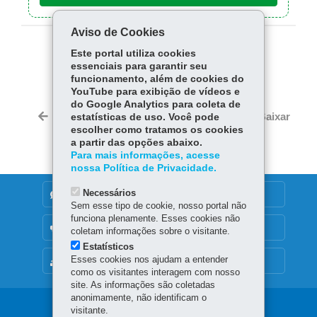
Aviso de Cookies
Este portal utiliza cookies
COMPARTILHE:
essenciais para garantir seu
Fa
W
funcionamento, além de cookies do
YouTube para exibição de vídeos e
ce
ha
do Google Analytics para coleta de
Tw
bo
ts
Voltar
Início
Imprimir
Baixar
estatísticas de uso. Você pode
itt
ok
Ap
escolher como tratamos os cookies
er
a partir das opções abaixo.
p
Para mais informações, acesse
nossa Política de Privacidade.
Necessários
DENUNCIE CORRUPÇÃO
Sem esse tipo de cookie, nosso portal não
funciona plenamente. Esses cookies não
OUVIDORIA
coletam informações sobre o visitante.
Estatísticos
Esses cookies nos ajudam a entender
MAPA DO SITE
como os visitantes interagem com nosso
site. As informações são coletadas
anonimamente, não identificam o
Navegação
visitante.