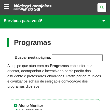
NÚCLEO
REGIONAL
DE
EDUCAÇÃO
DE
Serviços para você!
LARANJEIRAS
DO
SUL
Programas
Buscar nesta página:
A equipe que atua com os
Programas
cabe informar,
orientar, acompanhar e incentivar a participação dos
estudante e professores envolvidos. Participar de reuniões
e divulgar os editais de seleção e convocação dos
programas diversos.
Aluno Monitor