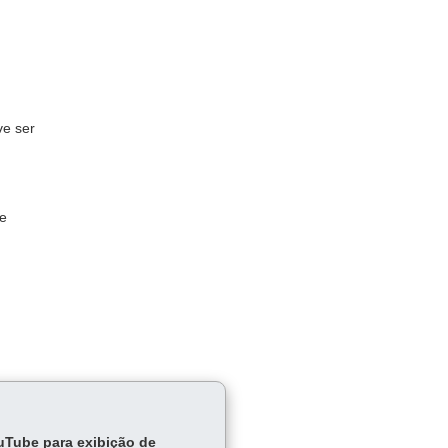
ve ser
 e
ouTube para exibição de