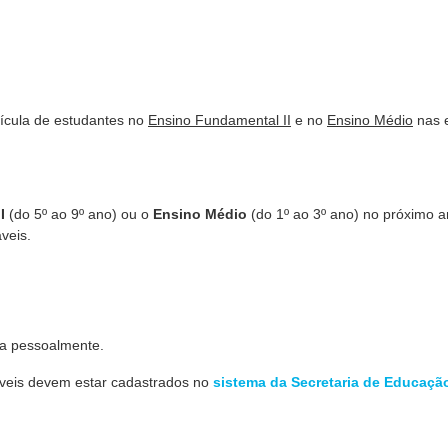
trícula de estudantes no
Ensino Fundamental II
e no
Ensino Médio
nas 
I
(do 5º ao
9º ano) ou o
Ensino Médio
(do 1
º ao
3º ano) no próximo a
veis.
da pessoalmente.
áveis devem estar cadastrados no
sistema da Secretaria de Educaçã