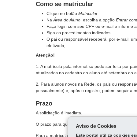
Como se matricular
Clique no botão
Matricular
Na
Área do Aluno
, escolha a opção
Entrar co
Faça login com seu CPF ou e-mail e informe 
Siga os procedimentos indicados
O pai ou responsável receberá, por e-mail, um
efetivada;
Atenção!
1. A matrícula pela internet só pode ser feita por p
atualizados no cadastro do aluno até setembro do a
2. Para alunos novos na Rede, os pais ou respons
pessoalmente) e, após o registro, podem seguir a m
Prazo
A solicitação é imediata.
O prazo para que a vaga seja confirmada é variável
Aviso de Cookies
Para a matrícula ser efetivada todos os documentos
Este portal utiliza cookies 