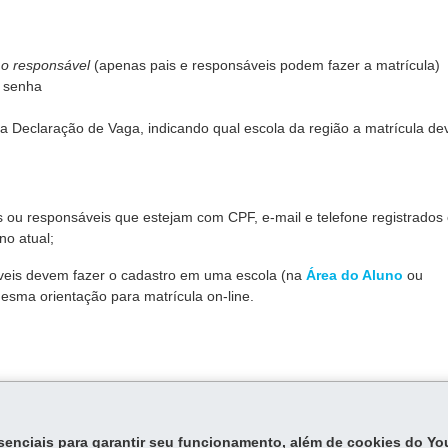
mo responsável
(apenas pais e responsáveis podem fazer a matrícula)
a senha
a Declaração de Vaga, indicando qual escola da região a matrícula de
ais ou responsáveis que estejam com CPF, e-mail e telefone registrados
no atual;
áveis devem fazer o cadastro em uma escola (na
Área do Aluno
ou
esma orientação para matrícula on-line.
,
depende do cronograma anual de matrículas.
 obrigatórios devem ser incluídos no sistema ou entregues na escola.
essenciais para garantir seu funcionamento, além de cookies do Y