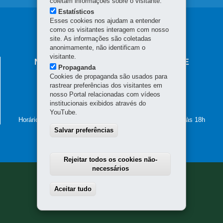
coletam informações sobre o visitante.
Estatísticos
Esses cookies nos ajudam a entender
Navegação
como os visitantes interagem com nosso
principal
site. As informações são coletadas
anonimamente, não identificam o
visitante.
NÚCLEO REGIONAL DE EDUCAÇÃO DE
Propaganda
LARANJEIRAS DO SUL
Cookies de propaganda são usados para
rastrear preferências dos visitantes em
Rua Sete de Setembro, 2720 - Centro
nosso Portal relacionadas com vídeos
85.301-070
-
Laranjeiras do Sul
-
PR
MAPA
institucionais exibidos através do
(42) 3635-8900
YouTube.
Horário de atendimento: de segunda a sexta-feira, das 8h às 18h
Salvar preferências
Rejeitar todos os cookies não-
necessários
Aceitar tudo
Withdraw consent