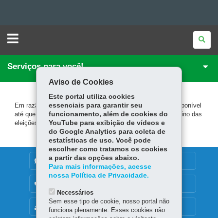
Ir
NÚCLEO
REGIONAL
DE
para
Ir
EDUCAÇÃO
DE
Serviços para você!
para
Ir
o
LARANJEIRAS
DO
Aviso de Cookies
SUL
conteúdo
Mapa
para
a
Este portal utiliza cookies
navegação
do
a
Em razão da legislação eleitoral, este conteúdo ficará indisponível
essenciais para garantir seu
até que o Tribunal Regional Eleitoral (TRE) oficialize o término das
funcionamento, além de cookies do
busca
site
eleições.
YouTube para exibição de vídeos e
do Google Analytics para coleta de
estatísticas de uso. Você pode
escolher como tratamos os cookies
a partir das opções abaixo.
DENUNCIE CORRUPÇÃO
Para mais informações, acesse
nossa Política de Privacidade.
OUVIDORIA
Necessários
Sem esse tipo de cookie, nosso portal não
MAPA DO SITE
funciona plenamente. Esses cookies não